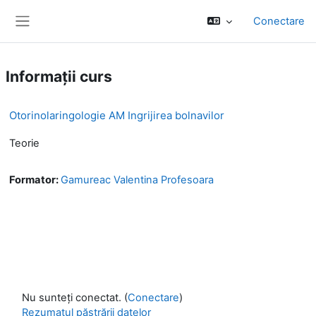
Salt la conţinutul principal
Conectare
Panou lateral
Informații curs
Otorinolaringologie AM Ingrijirea bolnavilor
Teorie
Formator:
Gamureac Valentina Profesoara
Nu sunteți conectat. (
Conectare
)
Rezumatul păstrării datelor