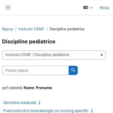
Перейти к основному содержанию
Вход
Боковая панель
Курсы
Instruire CEMF
Discipline pediatrice
Discipline pediatrice
Категории курсов
Поиск курса
Поиск курса
șef catedră:
Nume Prenume
Genetica medicală
Puericultură și neonatologie cu nursing specific