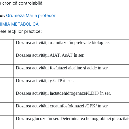
e cronică controlabilă.
or:
Grumeza Maria profesor
CHIMIA METABOLICĂ
le lecțiilor practice:
Dozarea activităţii α-amilazei în prelevate biologice.
Dozarea activităţii AlAT, AsAT în ser.
Dozarea activităţii fosfatazei alcaline şi acide în ser.
Dozarea activităţii γ-GTP în ser.
Dozarea activităţii lactatdehidrogenazei/LDH/ în ser.
Dozarea activităţii creatinfosfokinazei /CFK/ în ser.
Dozarea glucozei în ser. Determinarea hemoglobinei glicozilat