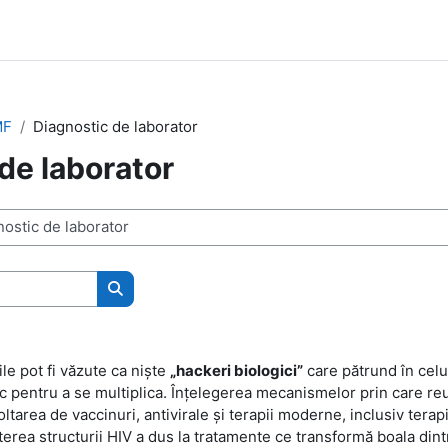
MF
Diagnostic de laborator
de laborator
Caută cursuri
ile pot fi văzute ca niște
„hackeri biologici”
care pătrund în celul
c pentru a se multiplica. Înțelegerea mecanismelor prin care re
oltarea de vaccinuri, antivirale și terapii moderne, inclusiv tera
erea structurii HIV a dus la tratamente ce transformă boala dintr