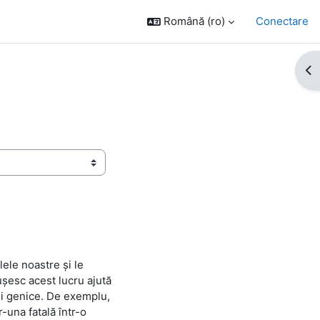
Română ‎(ro)‎
Conectare
De
ele noastre și le
ușesc acest lucru ajută
pii genice. De exemplu,
-una fatală într-o