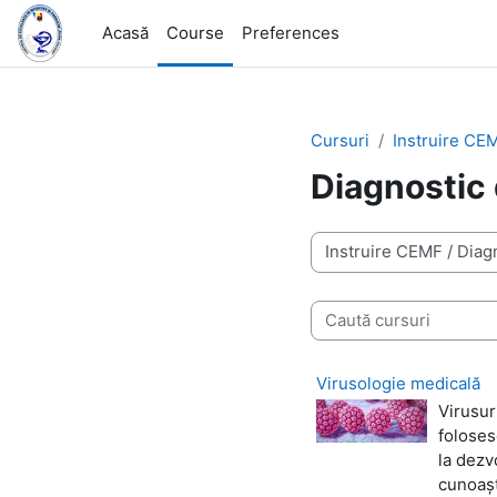
Salt la conţinutul principal
Acasă
Course
Preferences
Cursuri
Instruire CE
Diagnostic 
Categorii curs
Caută cursuri
Virusologie medicală
Virusur
foloses
la dezv
cunoașt