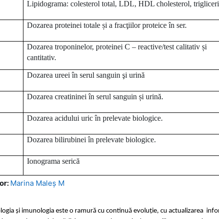
Lipidograma: colesterol total, LDL, HDL cholesterol, triglicer
Dozarea proteinei totale și a fracţiilor proteice în ser.
Dozarea troponinelor, proteinei C – reactive/test calitativ și
cantitativ.
Dozarea ureei în serul sanguin şi urină
Dozarea creatininei în serul sanguin și urină.
Dozarea acidului uric în prelevate biologice.
Dozarea bilirubinei în prelevate biologice.
Ionograma serică
or:
Marina Maleș M
logia și imunologia este o ramură cu continuă evoluție, cu actualizarea
info