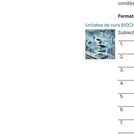
condiți
Format
Unitatea de curs BIO
Subiecte
1.
2.
3.
4.
5.
6.
7.